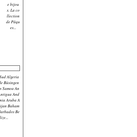
e bijou
x. La co
llection
de Pâqu
es...
Sud Algeria
de Büsingen
an Samoa An
Antigua And
nia Aruba A
aijan Baham
Barbados Be
ize...