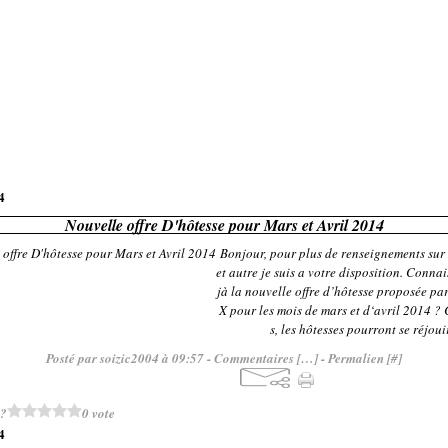
4
Nouvelle offre D'hôtesse pour Mars et Avril 2014
Bonjour, pour plus de renseignements sur 
et autre je suis a votre disposition. Conna
jà la nouvelle offre d’hôtesse proposée 
X pour les mois de mars et d‘avril 2014 ?
s, les hôtesses pourront se réjouir
Posté par soizic2004 à 09:57 -
Commentaires [
…
]
- Permalien [
#
]
 ?
0 vote
4