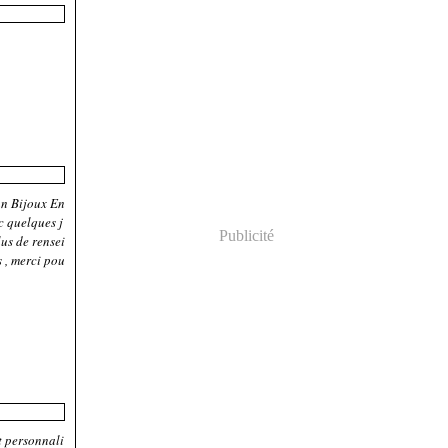
un Bijoux En
c quelques j
Publicité
us de rensei
 , merci pou
.
t personnali