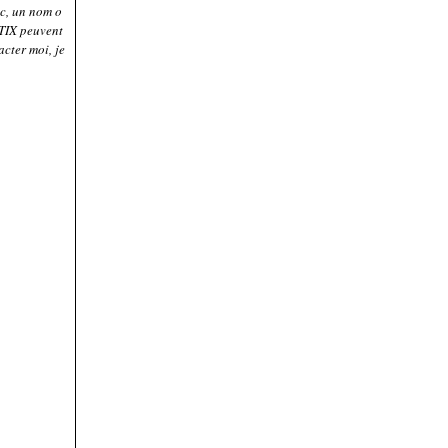
ac, un nom o
TIX peuvent
cter moi, je