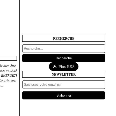
RECHERCHE
le bien être
Flux RSS
issez-vous dé
NEWSLETTER
par ENERGETI
 Ce printemp
...