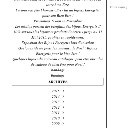
votre bien Etre.
Vous aimez
Ce jour ont fête l homme,offrer lui un bijoux Energetix
pour son Bien Etre !
Promotion Texam en Novembre
Les médias parlent des bienfaits des bijoux Energetix !!
10% sur tous les bijoux et produits Energetix jusqu'au 31
Mai 2015, profitez en rapidement.
Expositon des Bijoux Energetix lors d'un salon
Quelques idéees pour les cadeaux de Noel " Bijoux
Energetix pour le bien être "
Quelques bijoux du nouveau catalogue, peut être une idée
de cadeau de bien être pour Noel !
bandage
Bandage
ARCHIVES
2015
Novembre
2014
(4)
Décembre
2013
Mai
(1)
(2)
Novembre
Décembre
2012
(2)
(5)
Décembre
Octobre
Octobre
2011
(1)
(2)
(4)
Décembre
Septembre
Septembre
Novembre
2010
(27)
(6)
(2)
(1)
Novembre
Décembre
Octobre
2009
Juillet
Avril
(1)
(2)
(4)
(32)
(19)