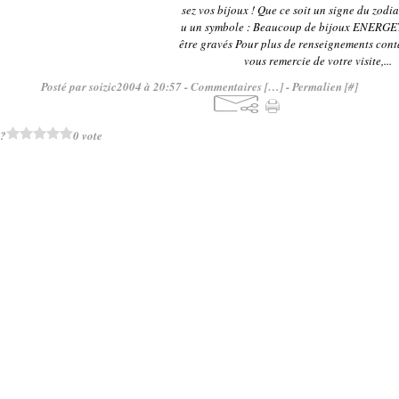
sez vos bijoux ! Que ce soit un signe du zodi
u un symbole : Beaucoup de bijoux ENERGE
être gravés Pour plus de renseignements conta
vous remercie de votre visite,...
Posté par soizic2004 à 20:57 -
Commentaires [
…
]
- Permalien [
#
]
 ?
0 vote