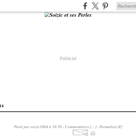
Publicité
14
Posté par soizic2004 à 10:58 -
Commentaires [
…
]
- Permalien [
#
]