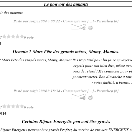
Le pouvoir des aimants
Posté par soizic2004 à 00:22 -
Commentaires [
…
]
- Permalien [
#
]
 ?
0 vote
4
Demain 2 Mars Fête des grands méres, Mamy, Mamies.
Pas trop tard pour lui faire envoyer 
ergetix pour son bien être, même ave
ours de retard ! Me contacter pour pl
gnements merci. Bon dimanche a tous
r votre fidélité, a bientot 
Posté par soizic2004 à 18:34 -
Commentaires [
…
]
- Permalien [
#
]
 ?
0 vote
2014
Certains Bijoux Energetix peuvent être gravés
Profitez du service de gravure ENERGETIX e