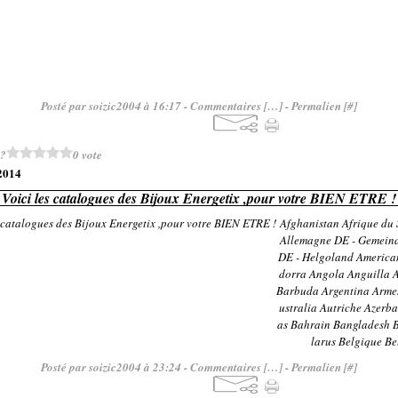
Posté par soizic2004 à 16:17 -
Commentaires [
…
]
- Permalien [
#
]
 ?
0 vote
 2014
Voici les catalogues des Bijoux Energetix ,pour votre BIEN ETRE !
Afghanistan Afrique du 
Allemagne DE - Gemein
DE - Helgoland Americ
dorra Angola Anguilla 
Barbuda Argentina Arme
ustralia Autriche Azerb
as Bahrain Bangladesh 
larus Belgique Bel
Posté par soizic2004 à 23:24 -
Commentaires [
…
]
- Permalien [
#
]