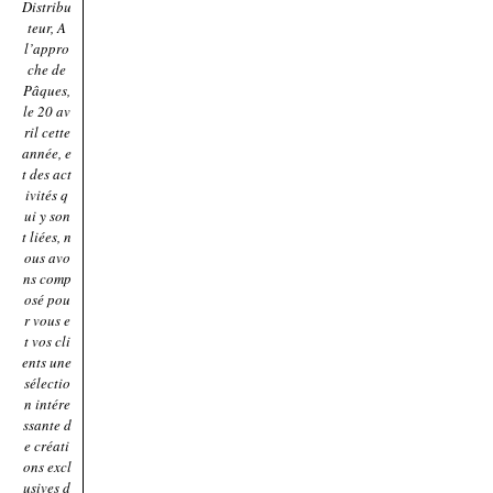
Distribu
teur, A
l’appro
che de
Pâques,
le 20 av
ril cette
année, e
t des act
ivités q
ui y son
t liées, n
ous avo
ns comp
osé pou
r vous e
t vos cli
ents une
sélectio
n intére
ssante d
e créati
ons excl
usives d