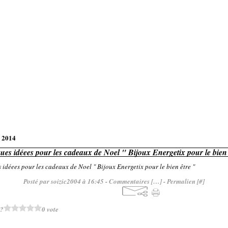
 2014
ues idéees pour les cadeaux de Noel " Bijoux Energetix pour le bien 
Posté par soizic2004 à 16:45 -
Commentaires [
…
]
- Permalien [
#
]
 ?
0 vote