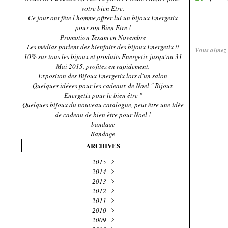
votre bien Etre.
Ce jour ont fête l homme,offrer lui un bijoux Energetix
pour son Bien Etre !
Promotion Texam en Novembre
Les médias parlent des bienfaits des bijoux Energetix !!
Vous aimez
10% sur tous les bijoux et produits Energetix jusqu'au 31
Mai 2015, profitez en rapidement.
Expositon des Bijoux Energetix lors d'un salon
Quelques idéees pour les cadeaux de Noel " Bijoux
Energetix pour le bien être "
Quelques bijoux du nouveau catalogue, peut être une idée
de cadeau de bien être pour Noel !
bandage
Bandage
ARCHIVES
2015
Novembre
2014
(4)
Décembre
2013
Mai
(1)
(2)
Novembre
Décembre
2012
(2)
(5)
Décembre
Octobre
Octobre
2011
(1)
(2)
(4)
Décembre
Septembre
Septembre
Novembre
2010
(27)
(6)
(2)
(1)
Novembre
Décembre
Octobre
2009
Juillet
Avril
(1)
(2)
(4)
(32)
(19)