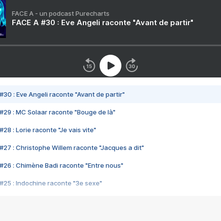
FACE A - un podcast Purecharts
FACE A #30 : Eve Angeli raconte "Avant de partir"
#30 : Eve Angeli raconte "Avant de partir"
#29 : MC Solaar raconte "Bouge de là"
28 : Lorie raconte "Je vais vite"
#27 : Christophe Willem raconte "Jacques a dit"
#26 : Chimène Badi raconte "Entre nous"
#25 : Indochine raconte "3e sexe"
#24 : Zaho raconte "C'est chelou"
#23 : Patrick Bruel raconte "Au café des délices"