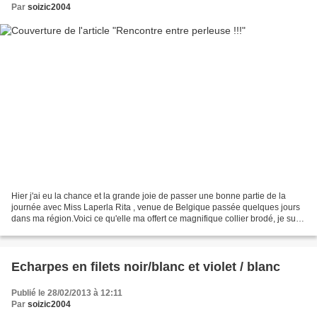
Par
soizic2004
Hier j'ai eu la chance et la grande joie de passer une bonne partie de la
journée avec Miss Laperla Rita , venue de Belgique passée quelques jours
dans ma région.Voici ce qu'elle ma offert ce magnifique collier brodé, je suis
aux anges c'est mon premier...
Echarpes en filets noir/blanc et violet / blanc
Publié le 28/02/2013 à 12:11
Par
soizic2004