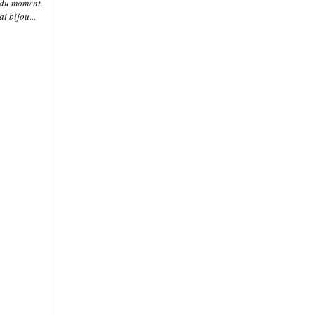
 du moment.
i bijou...