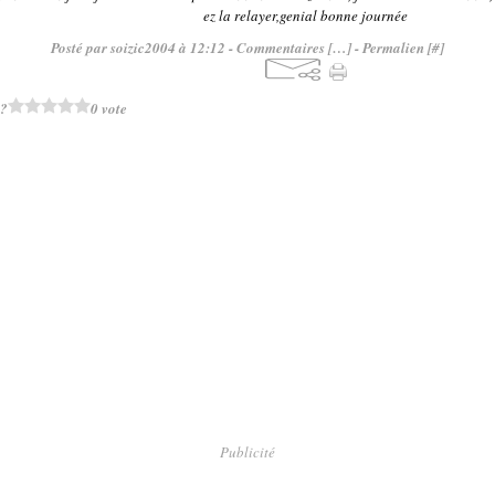
ez la relayer,genial bonne journée
Posté par soizic2004 à 12:12 -
Commentaires [
…
]
- Permalien [
#
]
 ?
0 vote
Publicité