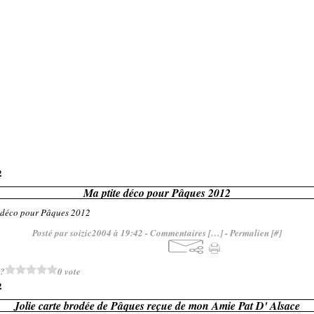
2
Ma ptite déco pour Pâques 2012
Posté par soizic2004 à 19:42 -
Commentaires [
…
]
- Permalien [
#
]
 ?
0 vote
2
Jolie carte brodée de Pâques reçue de mon Amie Pat D' Alsace