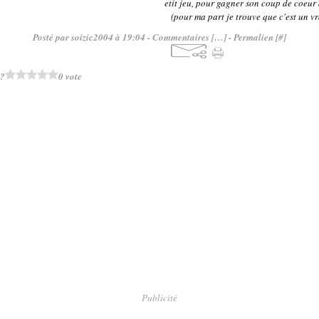
etit jeu, pour gagner son coup de coeur
(pour ma part je trouve que c'est un vra
Posté par soizic2004 à 19:04 -
Commentaires [
…
]
- Permalien [
#
]
 ?
0 vote
Publicité