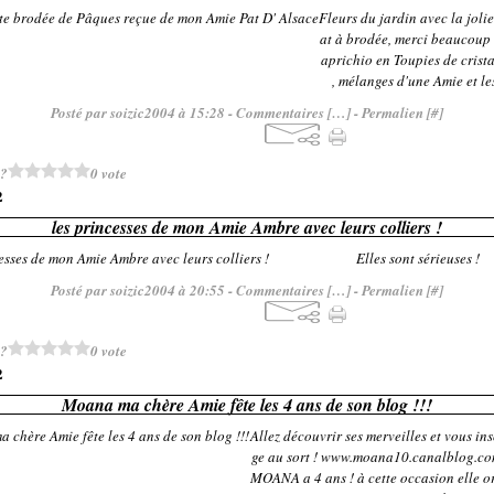
Fleurs du jardin avec la joli
at à brodée, merci beaucoup 
aprichio en Toupies de crist
, mélanges d'une Amie et le
Posté par soizic2004 à 15:28 -
Commentaires [
…
]
- Permalien [
#
]
 ?
0 vote
2
les princesses de mon Amie Ambre avec leurs colliers !
Elles sont sérieuses !
Posté par soizic2004 à 20:55 -
Commentaires [
…
]
- Permalien [
#
]
 ?
0 vote
2
Moana ma chère Amie fête les 4 ans de son blog !!!
Allez découvrir ses merveilles et vous ins
ge au sort ! www.moana10.canalblog.com
MOANA a 4 ans ! à cette occasion elle o