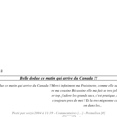
12
Belle dodue ce matin qui arrive du Canada !!
Merci infiniment ma Fraisinette, comme elle sa
re ma cousine Bécassine elle ma fait se tres joli
er top, j'adore les grands sacs, c'est pratique, 
s toujours pres de moi ! Et la tres mignonne c
on dans les...
Posté par soizic2004 à 11:39 -
Commentaires [
…
]
- Permalien [
#
]