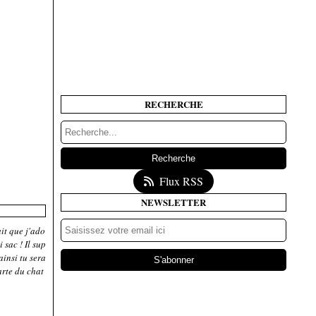
RECHERCHE
Flux RSS
NEWSLETTER
it que j'ado
 sac ! Il sup
ainsi tu sera
arte du chat