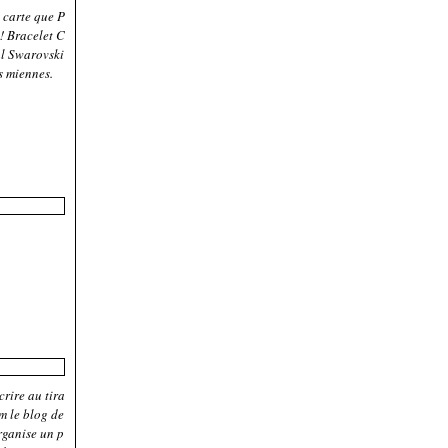
e carte que P
! Bracelet C
al Swarovski
s miennes.
crire au tira
 le blog de
rganise un p