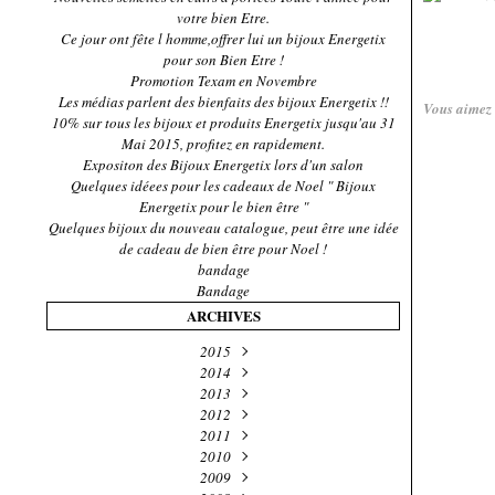
votre bien Etre.
Ce jour ont fête l homme,offrer lui un bijoux Energetix
pour son Bien Etre !
Promotion Texam en Novembre
Les médias parlent des bienfaits des bijoux Energetix !!
Vous aimez
10% sur tous les bijoux et produits Energetix jusqu'au 31
Mai 2015, profitez en rapidement.
Expositon des Bijoux Energetix lors d'un salon
Quelques idéees pour les cadeaux de Noel " Bijoux
Energetix pour le bien être "
Quelques bijoux du nouveau catalogue, peut être une idée
de cadeau de bien être pour Noel !
bandage
Bandage
ARCHIVES
2015
Novembre
2014
(4)
Décembre
2013
Mai
(1)
(2)
Novembre
Décembre
2012
(2)
(5)
Décembre
Octobre
Octobre
2011
(1)
(2)
(4)
Décembre
Septembre
Septembre
Novembre
2010
(27)
(6)
(2)
(1)
Novembre
Décembre
Octobre
2009
Juillet
Avril
(1)
(2)
(4)
(32)
(19)