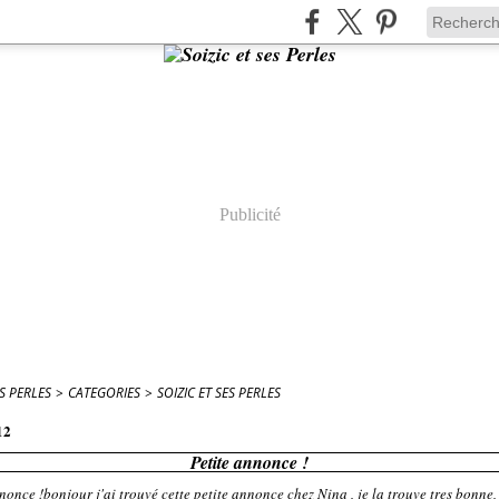
Publicité
ES PERLES
>
CATEGORIES
>
SOIZIC ET SES PERLES
12
Petite annonce !
bonjour j'ai trouvé cette petite annonce chez Nina , je la trouve tres bonne,