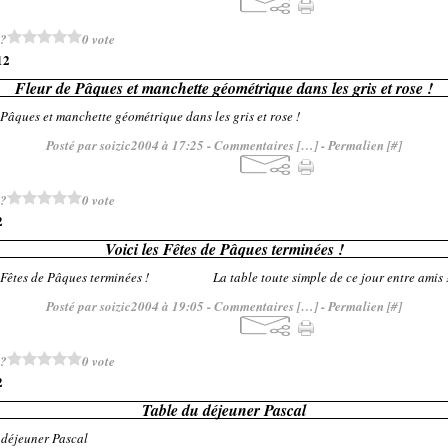
 ?
0 vote
12
Fleur de Pâques et manchette géométrique dans les gris et rose !
Posté par soizic2004 à 17:25 -
Commentaires [
…
]
- Permalien [
#
]
 ?
0 vote
2
Voici les Fêtes de Pâques terminées !
La table toute simple de ce jour entre amis 
Posté par soizic2004 à 19:05 -
Commentaires [
…
]
- Permalien [
#
]
 ?
0 vote
2
Table du déjeuner Pascal