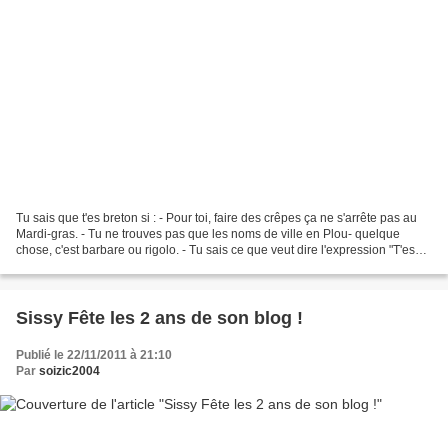
Tu sais que t'es breton si : - Pour toi, faire des crêpes ça ne s'arrête pas au
Mardi-gras. - Tu ne trouves pas que les noms de ville en Plou- quelque
chose, c'est barbare ou rigolo. - Tu sais ce que veut dire l'expression "T'es
pas en sucre!" - Tu vérifies...
Sissy Fête les 2 ans de son blog !
Publié le 22/11/2011 à 21:10
Par
soizic2004