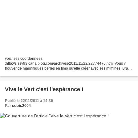
voici ses coordonnées
:http://sissy93.canalblog.com/archives/2011/11/22/22774476.html Vous y
trouver de magnifiques perles en fimo qu'elle créer avec ses mimines! Bravo
à toi et longue vie à ton superbe blog !
Vive le Vert c'est l'espérance !
Publié le 22/11/2011 à 14:36
Par
soizic2004