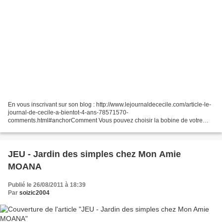
En vous inscrivant sur son blog : http://www.lejournaldececile.com/article-le-
journal-de-cecile-a-bientot-4-ans-78571570-
comments.html#anchorComment Vous pouvez choisir la bobine de votre
choix, elles sont toutes tres mimis dur de choisir ! j'ai choisie...
JEU - Jardin des simples chez Mon Amie
MOANA
Publié le 26/08/2011 à 18:39
Par
soizic2004