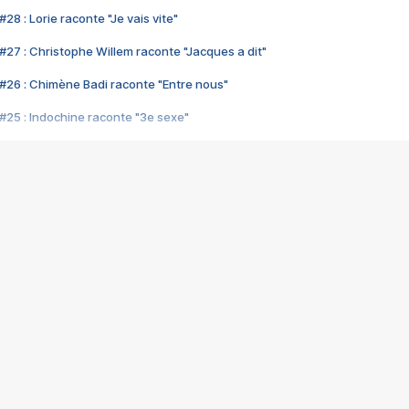
28 : Lorie raconte "Je vais vite"
#27 : Christophe Willem raconte "Jacques a dit"
#26 : Chimène Badi raconte "Entre nous"
#25 : Indochine raconte "3e sexe"
#24 : Zaho raconte "C'est chelou"
#23 : Patrick Bruel raconte "Au café des délices"
#22 : Kyo raconte "Le chemin"
#21 : Nolwenn Leroy raconte "Cassé"
#20 : Patrick Hernandez raconte "Born to be alive"
#19 : Lorie raconte "Près de moi"
#18 : Michael Jones raconte "A nos actes manqués" (avec Jean-Jacque
#17 : Khaled raconte "Aïcha"