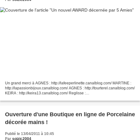
Un grand merci à AGNES : http://lafeeperlinette.canalblog.com/ MARTINE :
http://lapassionbijoux.canalblog.com/ AGNES : http://tourterel.canalblog.com/
KEIRA : http://keira13.canalblog.com/ Reglisse :
http://rachelsafar.canalblog.com d'avoir pensé à moi...
Ouverture d'une Boutique en ligne de Porcelaine
décorée mains !
Publié le 13/04/2011 à 10:45
Par
soizic2004