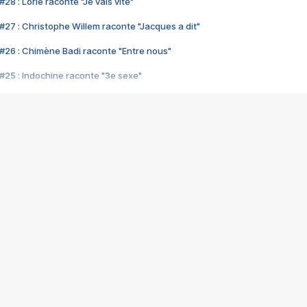
28 : Lorie raconte "Je vais vite"
#27 : Christophe Willem raconte "Jacques a dit"
#26 : Chimène Badi raconte "Entre nous"
#25 : Indochine raconte "3e sexe"
#24 : Zaho raconte "C'est chelou"
#23 : Patrick Bruel raconte "Au café des délices"
#22 : Kyo raconte "Le chemin"
#21 : Nolwenn Leroy raconte "Cassé"
#20 : Patrick Hernandez raconte "Born to be alive"
#19 : Lorie raconte "Près de moi"
#18 : Michael Jones raconte "A nos actes manqués" (avec Jean-Jacque
#17 : Khaled raconte "Aïcha"
#16 : Corneille raconte "Parce qu'on vient de loin"