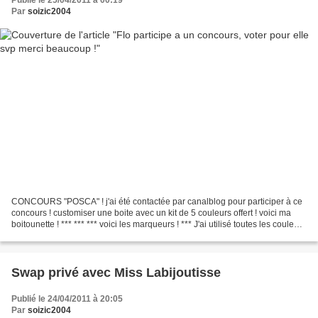
Publié le 25/04/2011 à 00:19
Par
soizic2004
CONCOURS "POSCA" ! j'ai été contactée par canalblog pour participer à ce
concours ! customiser une boite avec un kit de 5 couleurs offert ! voici ma
boitounette ! *** *** *** voici les marqueurs ! *** J'ai utilisé toutes les couleurs
du kit, plus de la...
Swap privé avec Miss Labijoutisse
Publié le 24/04/2011 à 20:05
Par
soizic2004