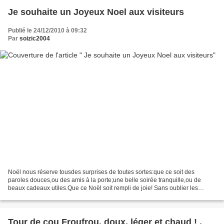
Je souhaite un Joyeux Noel aux visiteurs
Publié le 24/12/2010 à 09:32
Par
soizic2004
Noël nous réserve tousdes surprises de toutes sortes:que ce soit des
paroles douces,ou des amis à la porte;une belle soirée tranquille,ou de
beaux cadeaux utiles.Que ce Noël soit rempli de joie! Sans oublier les
personnes seules et les personnes qui ont...
Tour de cou Froufrou, doux, léger et chaud ! .