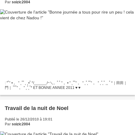
Par
soizic2004
: "˚° • 。 ° ˛˚˚ ˛ ˛•˚ */______/~＼。˚ ˚ ° 。• ° ˛˚˚° 。 ° ˛˚˛˚˚° 。 ° ˛˚˛˚ ˛˛ ˚ *｜田田｜
門｜ ˚˚˚° 。 ° ˛˚˛˚* ET BONNE ANNEE 2011 ♥ ♥
Travail de la nuit de Noel
Publié le 26/12/2010 à 19:01
Par
soizic2004