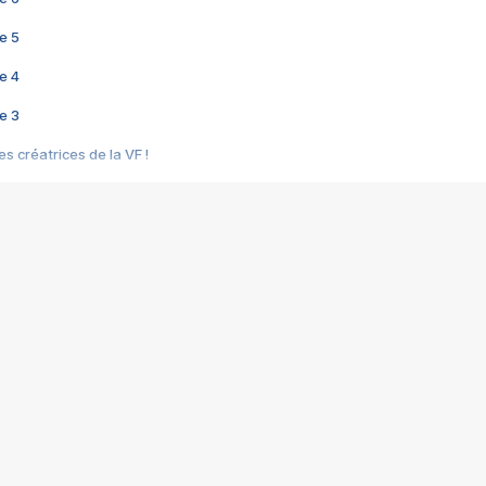
e 5
e 4
e 3
s créatrices de la VF !
e 2
e 1
e Mektoub My Love arrive enfin ! Rencontre avec Shaïn Boumedine et Sal
i : après Toni en famille
elle réalise le bouleversant Dites lui que je l'aime
ais ! Rencontre autour de Vie privée de Rebecca Zlotowski
 de Marguerite, Grave... Rencontre avec Ella Rumpf
 Les Rêveurs, un film intime sur la santé mentale