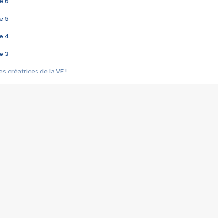
e 6
e 5
e 4
e 3
s créatrices de la VF !
e 2
e 1
e Mektoub My Love arrive enfin ! Rencontre avec Shaïn Boumedine et Sal
i : après Toni en famille
elle réalise le bouleversant Dites lui que je l'aime
ais ! Rencontre autour de Vie privée de Rebecca Zlotowski
 de Marguerite, Grave... Rencontre avec Ella Rumpf
 Les Rêveurs, un film intime sur la santé mentale