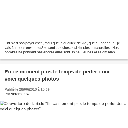
Ont n'est pas payer cher , mais quelle qualitée de vie , que du bonheur !! je
vais faire des envieuses! se sont des choses si simples et naturelles ! Nos
cocottes ne pondent pas encore elles sont un peu jeunes.elles ont bien
grossit depuis qu'elles sont...
En ce moment plus le temps de perler donc
voici quelques photos
Publié le 28/06/2010 à 15:39
Par
soizic2004