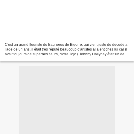
C'est un grand fleuriste de Bagneres de Bigorre, qui vient juste de décédé a
l'age de 84 ans, il était tres réputé beaucoup d'artistes allaient chez lui car il
avait toujours de superbes fleurs, Notre Jojo ( Johnny Hallyday était un de
ses amis etc! Voici...