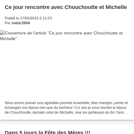
Ce jour rencontre avec Chouchoutte et Michelle
Publié le 27/05/2010 à 21:03
Par
soizic2004
Nous avons passer une agréable journée ensemble, bien mangès, perler et
échangés nos bijoux rien que du bonheur ! Ce soir je vous montre le bijoux
de Chouchoutte, demain celui de Michelle, vive les perleuses du 64, l'année
prochaine ont remet cela ok...
Dans 5 jours la Fête des Mères !!!