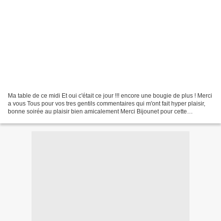
Ma table de ce midi Et oui c'était ce jour !!! encore une bougie de plus ! Merci
a vous Tous pour vos tres gentils commentaires qui m'ont fait hyper plaisir,
bonne soirée au plaisir bien amicalement Merci Bijounet pour cette
signature très belle et original....