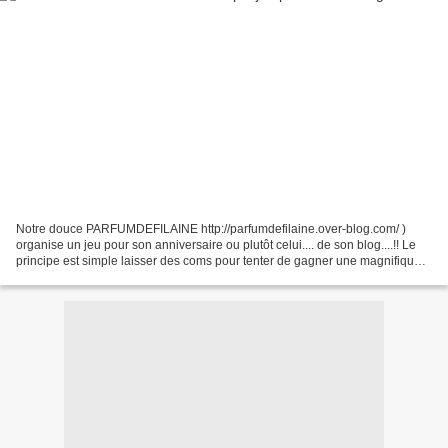
Notre douce PARFUMDEFILAINE http://parfumdefilaine.over-blog.com/ )
organise un jeu pour son anniversaire ou plutôt celui.... de son blog....!! Le
principe est simple laisser des coms pour tenter de gagner une magnifique
bague ou un dé à coudre décoré......