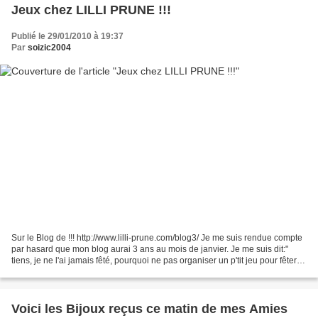
Jeux chez LILLI PRUNE !!!
Publié le 29/01/2010 à 19:37
Par
soizic2004
Sur le Blog de !!! http://www.lilli-prune.com/blog3/ Je me suis rendue compte
par hasard que mon blog aurai 3 ans au mois de janvier. Je me suis dit:"
tiens, je ne l'ai jamais fêté, pourquoi ne pas organiser un p'tit jeu pour fêter
ça!" Pour jouer il...
Voici les Bijoux reçus ce matin de mes Amies