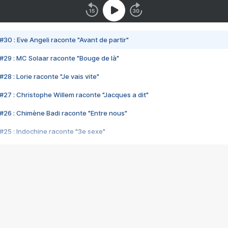
#30 : Eve Angeli raconte "Avant de partir"
#29 : MC Solaar raconte "Bouge de là"
28 : Lorie raconte "Je vais vite"
#27 : Christophe Willem raconte "Jacques a dit"
#26 : Chimène Badi raconte "Entre nous"
#25 : Indochine raconte "3e sexe"
#24 : Zaho raconte "C'est chelou"
#23 : Patrick Bruel raconte "Au café des délices"
#22 : Kyo raconte "Le chemin"
#21 : Nolwenn Leroy raconte "Cassé"
#20 : Patrick Hernandez raconte "Born to be alive"