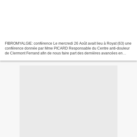
FIBROMYALGIE: conférence Le mercredi 26 Août avait lieu à Royat (63) une
conférence donnée par Mme PICARD Responsable du Centre anti-douleur
de Clermont Ferrand afin de nous faire part des dernières avancées en
matière de recherches sur la maladie ! Je...