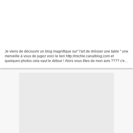
Je viens de découvrir un blog magnifique sur" l'art de drésser une table " une
merveille à vous de jugez voici le lien http://michle.canalblog.com et
quelques photos cela vaut le détour ! Alors vous êtes de mon avis ???? c'est
splendide, sur le blog il...