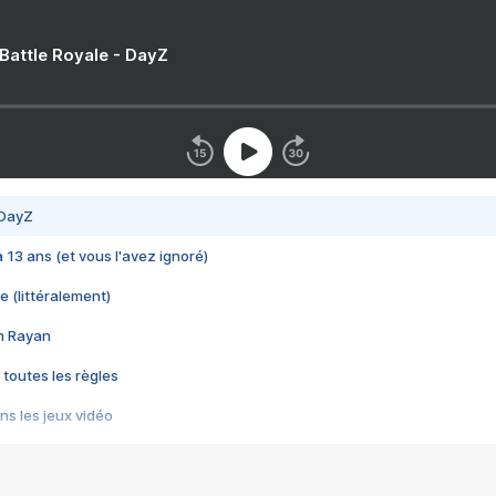
 Battle Royale - DayZ
 DayZ
 a 13 ans (et vous l'avez ignoré)
e (littéralement)
im Rayan
 toutes les règles
s les jeux vidéo
us choquant de Rockstar ? - Le scandale BULLY
e plus moche de Steam