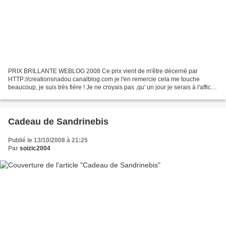
PRIX BRILLANTE WEBLOG 2008 Ce prix vient de m'être décerné par
HTTP://creationsnadou.canalblog.com je l'en remercie cela me touche
beaucoup, je suis très fiére ! Je ne croyais pas ,qu' un jour je serais à l'affiche
( mdr) , quel plaisir, merci à toutes...
Cadeau de Sandrinebis
Publié le 13/10/2008 à 21:25
Par
soizic2004