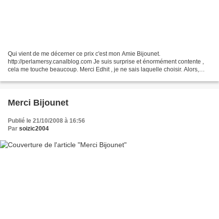
Qui vient de me décerner ce prix c'est mon Amie Bijounet.
http://perlamersy.canalblog.com Je suis surprise et énormément contente ,
cela me touche beaucoup. Merci Edhit , je ne sais laquelle choisir. Alors,
voilà, je vais choisir ceux que je connais un...
Merci Bijounet
Publié le 21/10/2008 à 16:56
Par
soizic2004