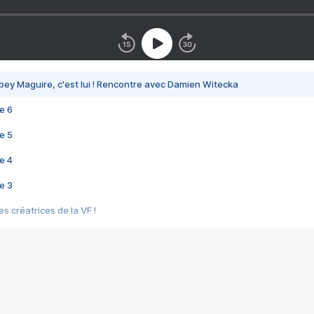
bey Maguire, c'est lui ! Rencontre avec Damien Witecka
e 6
e 5
e 4
e 3
s créatrices de la VF !
e 2
e 1
e Mektoub My Love arrive enfin ! Rencontre avec Shaïn Boumedine et Sal
i : après Toni en famille