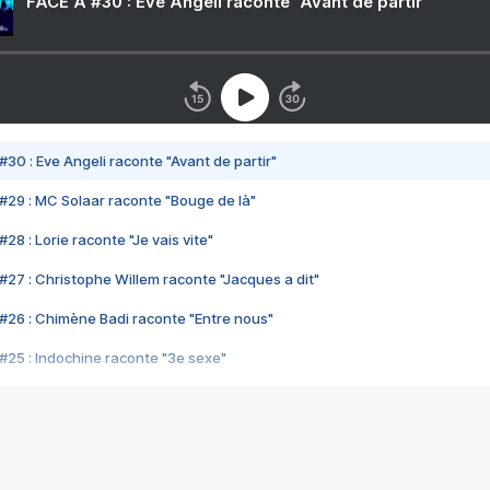
FACE A #30 : Eve Angeli raconte "Avant de partir"
#30 : Eve Angeli raconte "Avant de partir"
#29 : MC Solaar raconte "Bouge de là"
28 : Lorie raconte "Je vais vite"
#27 : Christophe Willem raconte "Jacques a dit"
#26 : Chimène Badi raconte "Entre nous"
#25 : Indochine raconte "3e sexe"
#24 : Zaho raconte "C'est chelou"
#23 : Patrick Bruel raconte "Au café des délices"
#22 : Kyo raconte "Le chemin"