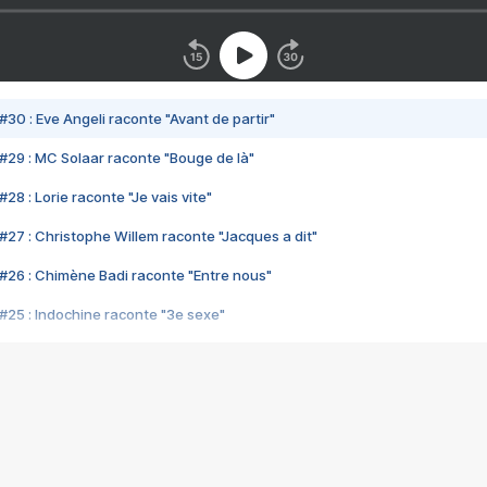
#30 : Eve Angeli raconte "Avant de partir"
#29 : MC Solaar raconte "Bouge de là"
28 : Lorie raconte "Je vais vite"
#27 : Christophe Willem raconte "Jacques a dit"
#26 : Chimène Badi raconte "Entre nous"
#25 : Indochine raconte "3e sexe"
#24 : Zaho raconte "C'est chelou"
#23 : Patrick Bruel raconte "Au café des délices"
#22 : Kyo raconte "Le chemin"
#21 : Nolwenn Leroy raconte "Cassé"